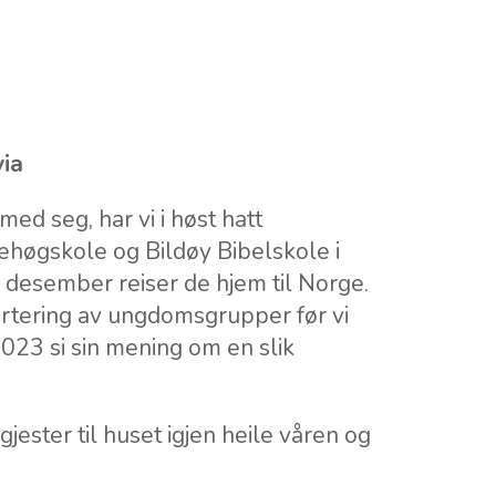
via
ed seg, har vi i høst hatt
høgskole og Bildøy Bibelskole i
I desember reiser de hjem til Norge.
kvartering av ungdomsgrupper før vi
2023 si sin mening om en slik
gjester til huset igjen heile våren og