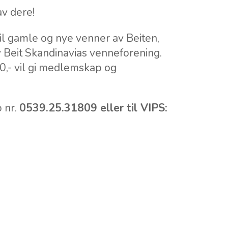
av dere!
il gamle og nye venner av Beiten,
Beit Skandinavias venneforening.
00,- vil gi medlemskap og
o nr.
0539.25.31809 eller til VIPS: