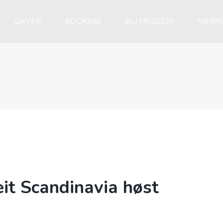
GAVER
BOOKING
BLI MEDLEM
MIMRE
eit Scandinavia høst