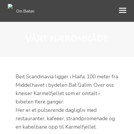
Om Beiten
ENGLISH
VÅRT NÆROMRÅDE
OM OSS
GAVER
BOOKING
Beit Scandinavia ligger i Haifa, 100 meter fra
Middelhavet i bydelen Bat Galim. Over oss
BLI MEDLEM
kneiser Karmelfjellet som er omtalt i
MIMRESIDE
bibelen flere ganger.
Her er et pulserende dagligliv med
INFORMASJON
restauranter, kafeeer, strandpromenade og
en kabelbane opp til Karmelfjellet.