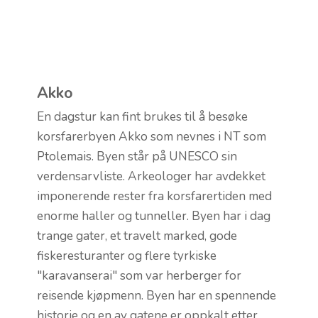
Akko
En dagstur kan fint brukes til å besøke
korsfarerbyen Akko som nevnes i NT som
Ptolemais. Byen står på UNESCO sin
verdensarvliste. Arkeologer har avdekket
imponerende rester fra korsfarertiden med
enorme haller og tunneller. Byen har i dag
trange gater, et travelt marked, gode
fiskeresturanter og flere tyrkiske
"karavanserai" som var herberger for
reisende kjøpmenn. Byen har en spennende
historie og en av gatene er oppkalt etter