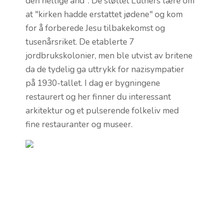
den hellige ånd". De støttet Luthers lære om
at "kirken hadde erstattet jødene" og kom
for å forberede Jesu tilbakekomst og
tusenårsriket. De etablerte 7
jordbrukskolonier, men ble utvist av britene
da de tydelig ga uttrykk for nazisympatier
på 1930-tallet. I dag er bygningene
restaurert og her finner du interessant
arkitektur og et pulserende folkeliv med
fine restauranter og museer.