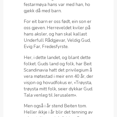
festarmøya hans var med han, ho
gjekk då med barn.
For eit barn er oss født, ein son er
oss gjeven. Herreveldet kviler på
hans aksler, og han skal kallast
Underfull Rådgjevar, Veldig Gud,
Evig Far, Fredesfyrste.
Her, i dette landet, og blant dette
folket. Guds land og folk, har Beit
Scandinavia hatt det privilegium å
vera møtestad i meir enn 40 år, der
visjon og hovudfokus er, «Trøysta,
trøysta mitt folk, seier dykkar Gud.
Tala venleg til Jerusalem».
Men også i år stend Beiten tom.
Heller ikkje i år blir det tenning av