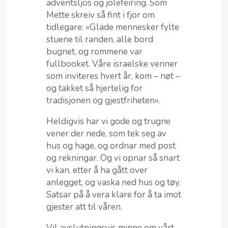
adventsljos og jolefeiring. Som
Mette skreiv så fint i fjor om
tidlegare: «Glade mennesker fylte
stuene til randen, alle bord
bugnet, og rommene var
fullbooket. Våre israelske venner
som inviteres hvert år, kom – nøt –
og takket så hjertelig for
tradisjonen og gjestfriheten».
Heldigvis har vi gode og trugne
vener der nede, som tek seg av
hus og hage, og ordnar med post
og rekningar. Og vi opnar så snart
vi kan, etter å ha gått over
anlegget, og vaska ned hus og tøy.
Satsar på å vera klare for å ta imot
gjester att til våren.
Vil avslutningsvis minne om vårt