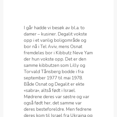
I går hadde vi besøk av bl.a. to
damer – kusiner. Degalit vokste
opp i et vanlig boligområde og
bor nå i Tel Aviv, mens Osnat
fremdeles bor i Kibbutz Neve Yam
der hun vokste opp. Det er den
samme kibbutzen som Lilly og
Torvald Tånsberg bodde i fra
september 1977 til mai 1978.
Både Osnat og Degalit er ekte
«sabra», altså født i Israel.
Mødrene deres var søstre og var
også født her, det samme var
deres besteforeldre. Men fedrene
deres kom til Israel fra Ukraina og