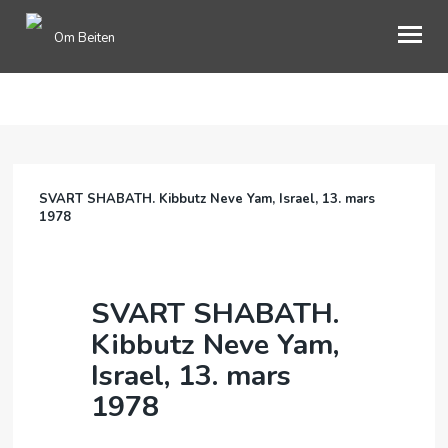
Om Beiten
ENGLISH
OM OSS
SVART SHABATH. Kibbutz Neve Yam, Israel, 13. mars
GAVER
1978
BOOKING
BLI MEDLEM
SVART SHABATH.
MIMRESIDE
Kibbutz Neve Yam,
Israel, 13. mars
INFORMASJON
1978