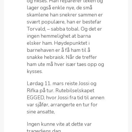
og fikses. Han reparerer leken og
lager også enkle nye, de små
skamlene han snekrer sammen er
svært populære, han er bestefar
Torvald, – sabba tobal. Og det er
ingen hemmelighet at barna
elsker ham. Høydepunktet i
barnehaven er å få ham til å
snakke hebraisk. Når de treffer
ham ute må hver især taes opp og
kysses.
Lørdag 11. mars reiste Jossi og
Rifka på tur. Rutebilselskapet
EGGED, hvor Jossi fra tid til annen
var sjåfør, arrangerte en tur for
sine ansatte,
Ingen kunne vite at dette var
tragediens dag.