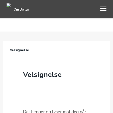
Om Beiten
ENGLISH
OM OSS
Velsignelse
GAVER
BOOKING
Velsignelse
BLI MEDLEM
MIMRESIDE
INFORMASJON
Det henger og lyser mot deg når