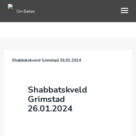
Om Beiten
ENGLISH
OM OSS
Shabbatskveld Grimstad 26.01.2024
GAVER
BOOKING
Shabbatskveld
BLI MEDLEM
Grimstad
MIMRESIDE
26.01.2024
INFORMASJON